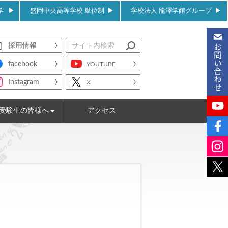
学
盛岡中央高等学校 単位制
学校法人 龍澤学館グループ
採用情報
facebook
YOUTUBE
Instagram
X
受験生の皆様へ
アクセス
WEB出願について
入試情報