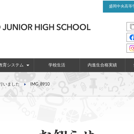
盛岡中央高等
教育システム
学校生活
内進生合格実績
針
6年間の学習プログラム
コース制での学び
キャリア教育
英語教育
国際教育
行いました
IMG_8910