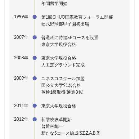
年間留学開始
1999年
第1回CHUO国際教育フォーラム開催
硬式野球部甲子園初出場
2007年
普通科に特進SPコースを設置
東京大学現役合格
2008年
東京大学現役合格
人工芝グラウンド完成
2009年
ユネスコスクール加盟
国公立大学91名合格
英検1級取得(通算3名)
2011年
東京大学現役合格
2012年
新学校改革開始
普通科統一
新たな5コース編成(SZ,Z,A,B,R)