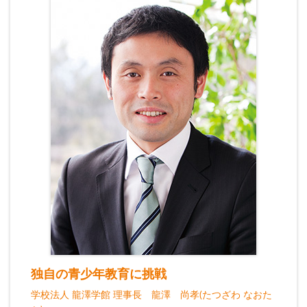
独自の青少年教育に挑戦
学校法人 龍澤学館 理事長 龍澤 尚孝(たつざわ なおた