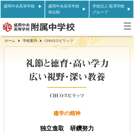
盛岡中央高等学校
盛岡中央高等学校
学校法人 龍澤学館
単位制
グループ
t
o
g
g
ホーム
学校案内
CHUOスピリッツ
l
e
n
a
v
i
g
a
t
i
o
n
建学の精神
独立進取 研鑽努力