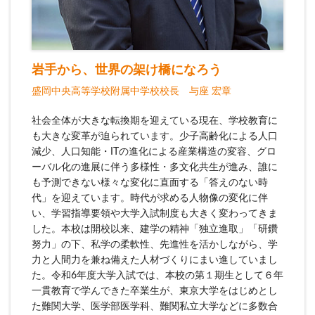
岩手から、世界の架け橋になろう
盛岡中央高等学校附属中学校校長 与座 宏章
社会全体が大きな転換期を迎えている現在、学校教育に
も大きな変革が迫られています。少子高齢化による人口
減少、人口知能・ITの進化による産業構造の変容、グロ
ーバル化の進展に伴う多様性・多文化共生が進み、誰に
も予測できない様々な変化に直面する「答えのない時
代」を迎えています。時代が求める人物像の変化に伴
い、学習指導要領や大学入試制度も大きく変わってきま
した。本校は開校以来、建学の精神「独立進取」「研鑽
努力」の下、私学の柔軟性、先進性を活かしながら、学
力と人間力を兼ね備えた人材づくりにまい進していまし
た。令和6年度大学入試では、本校の第１期生として６年
一貫教育で学んできた卒業生が、東京大学をはじめとし
た難関大学、医学部医学科、難関私立大学などに多数合