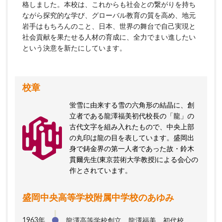
格しました。本校は、これからも社会との繋がりを持ち
ながら探究的な学び、グローバル教育の質を高め、地元
岩手はもちろんのこと、日本、世界の舞台で自己実現と
社会貢献を果たせる人材の育成に、全力でまい進したい
という決意を新たにしています。
校章
蛍雪に由来する雪の六角形の結晶に、創
立者である龍澤福美初代校長の「龍」の
古代文字を組み入れたもので、中央上部
の丸印は龍の目を表しています。盛岡出
身で鋳金界の第一人者であった故・鈴木
貫爾先生(東京芸術大学教授)による会心の
作とされています。
盛岡中央高等学校附属中学校のあゆみ
1963年
龍澤高等学校創立 龍澤福美、初代校