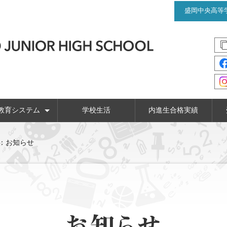
盛岡中央高等
教育システム
学校生活
内進生合格実績
針
6年間の学習プログラム
コース制での学び
キャリア教育
英語教育
国際教育
：お知らせ