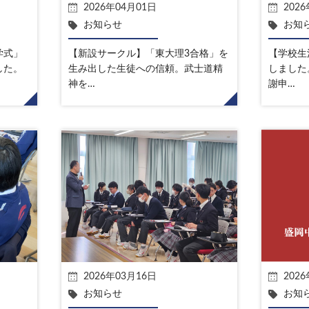
2026年04月01日
202
お知らせ
お知
学式」
【新設サークル】「東大理3合格」を
【学校生
した。
生み出した生徒への信頼。武士道精
しました
神を…
謝申…
2026年03月16日
202
お知らせ
お知