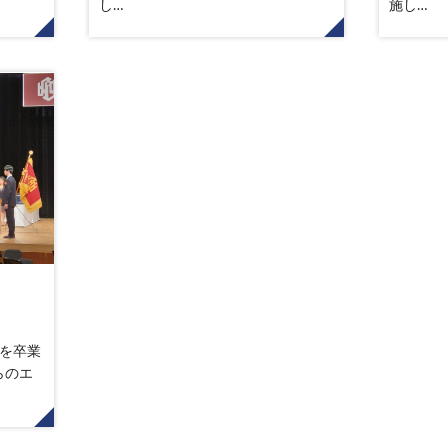
し…
施し…
校を卒業
らのエ