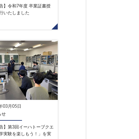
告】令和7年度 卒業証書授
行いたしました
6年03月05日
らせ
告】第3回イーハトーブクエ
学実験を楽しもう！」を実