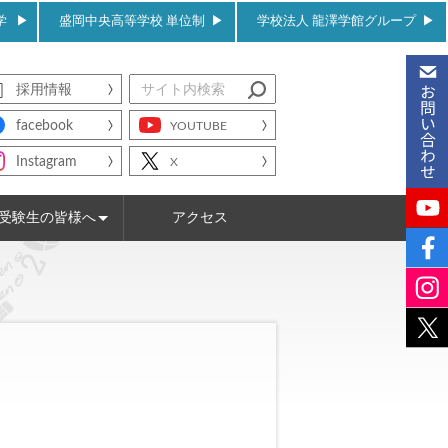
学
盛岡中央高等学校 単位制
学校法人 龍澤学館グループ
採用情報
facebook
YOUTUBE
Instagram
X
受験生の皆様へ
アクセス
WEB出願について
入試情報