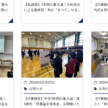
と墨の
【AL講座】1年間の集大成！小松先生
【行事報
に取り
による最終回「AIが『すべて』やる…
与式を挙
2026年03月07日
202
お知らせ
お知
成！
【行事報告】中学3年間の集大成！第
【行事報
表会を
6期生「卒業論文発表会」を開催いた
スト「科