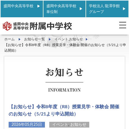
盛岡中央高等学校
盛岡中央高等学校
学校法人 龍澤学館
単位制
グループ
t
o
g
g
ホーム
お知らせ一覧
イベント
,
お知らせ
l
【お知らせ】令和8年度（R8）授業見学・体験会 開催のお知らせ（5/21より申
e
込開始）
n
a
v
i
g
a
t
i
o
n
【お知らせ】令和8年度（R8）授業見学・体験会 開催
のお知らせ（5/21より申込開始）
2026年05月25日
イベント
,
お知らせ