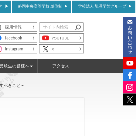
学
盛岡中央高等学校 単位制
学校法人 龍澤学館グループ
採用情報
facebook
YOUTUBE
Instagram
X
受験生の皆様へ
アクセス
WEB出願について
入試情報
すべきこと～