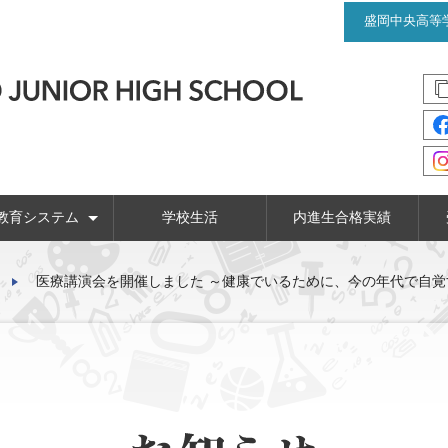
盛岡中央高等
教育システム
学校生活
内進生合格実績
針
6年間の学習プログラム
コース制での学び
キャリア教育
英語教育
国際教育
医療講演会を開催しました ～健康でいるために、今の年代で自覚