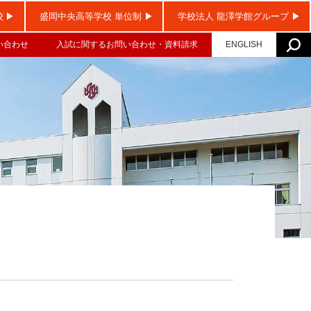
校
校
盛岡中央高等学校 単位制
盛岡中央高等学校 単位制
学校法人 龍澤学館グループ
学校法人 龍澤学館グループ
い合わせ
入試に関するお問い合わせ・資料請求
ENGLISH