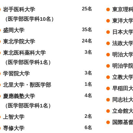
25名
岩手医科大学
東京理
（医学部医学科10名）
東洋大
35名
盛岡大学
日本大
24名
東北学院大学
法政大
3名
東北医科薬科大学
明治大
（医学部医学科1名）
明治学
3名
学習院大学
立教大
1名
北里大学・獣医学部
早稲田
4名
慶應義塾大学
同志社
（医学部医学科1名）
立命館
2名
上智大学
国際基
6名
専修大学