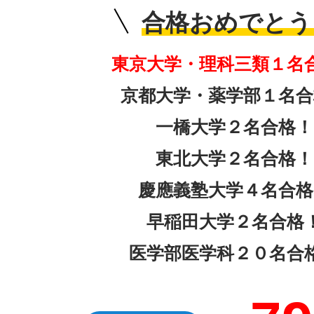
合格おめでとう!
東京大学・理科三類１名
京都大学・薬学部１名合
一橋大学２名合格！
東北大学２名合格！
慶應義塾大学４名合格
早稲田大学２名合格
医学部医学科２０名合