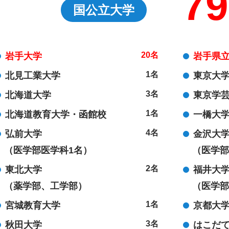
79
国公立大学
20名
岩手大学
岩手県
1名
北見工業大学
東京大
3名
北海道大学
東京学
1名
北海道教育大学・函館校
一橋大
4名
弘前大学
金沢大
（医学部医学科1名）
（医学部
2名
東北大学
福井大
（薬学部、工学部）
（医学部
1名
宮城教育大学
京都大
3名
秋田大学
はこだ