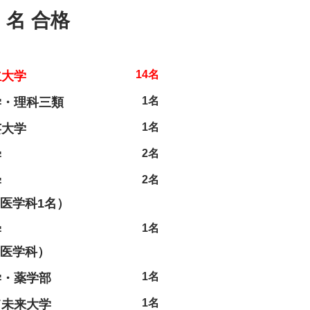
名 合格
14名
立大学
1名
学・理科三類
1名
芸大学
2名
学
2名
学
医学科1名）
1名
学
医学科）
1名
学・薬学部
1名
て未来大学