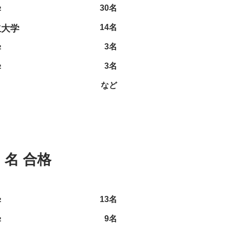
30名
学
14名
立大学
3名
学
3名
学
など
名 合格
13名
学
9名
学