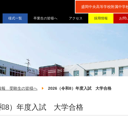
盛岡中央高等学校附属中学
盛岡中央高等学校附属中学
様式一覧
卒業生の皆様へ
アクセス
採用情報
お問
情報 受験生の皆様へ
2026（令和8）年度入試 大学合格
令和8）年度入試 大学合格