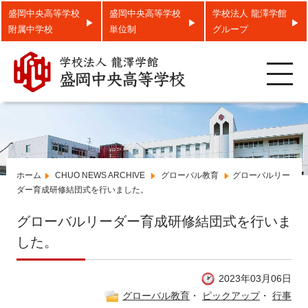
盛岡中央高等学校
盛岡中央高等学校
学校法人 龍澤学館
附属中学校
単位制
グループ
toggle
navigatio
ホーム
CHUO NEWS ARCHIVE
グローバル教育
グローバルリー
ダー育成研修結団式を行いました。
グローバルリーダー育成研修結団式を行いま
した。
2023年03月06日
グローバル教育
・
ピックアップ
・
行事